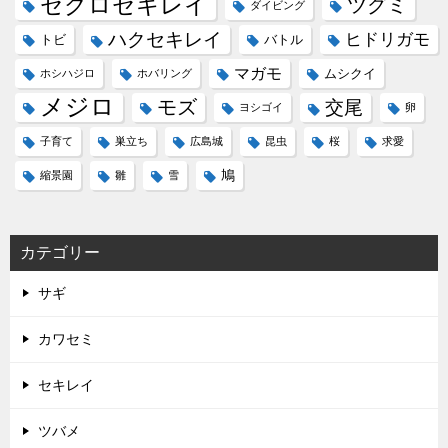
セグロセキレイ
ツグミ
ダイビング
ハクセキレイ
ヒドリガモ
トビ
バトル
マガモ
ムシクイ
ホシハジロ
ホバリング
メジロ
モズ
交尾
ヨシゴイ
卵
子育て
巣立ち
広島城
昆虫
桜
求愛
鳩
縮景園
雛
雪
カテゴリー
サギ
カワセミ
セキレイ
ツバメ