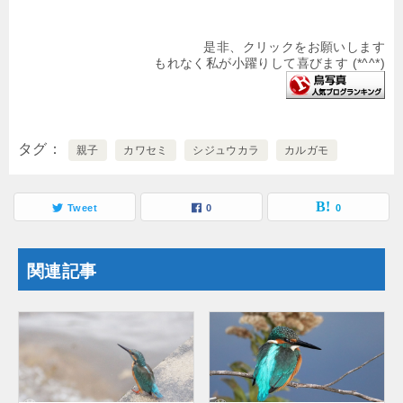
是非、クリックをお願いします
もれなく私が小躍りして喜びます (*^^*)
タグ
親子
カワセミ
シジュウカラ
カルガモ
Tweet
0
0
関連記事