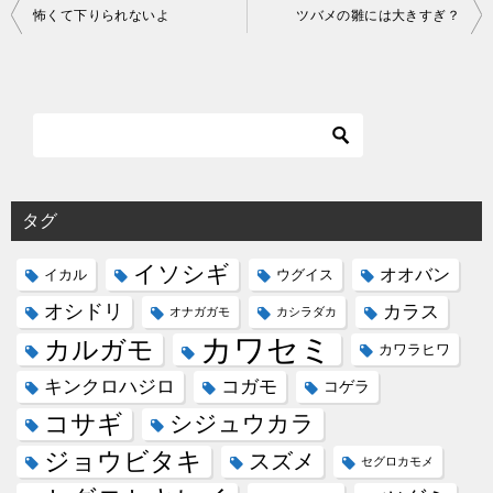
投
怖くて下りられないよ
ツバメの雛には大きすぎ？
稿
ナ
ビ
ゲ
ー
シ
タグ
ョ
イソシギ
オオバン
イカル
ウグイス
ン
オシドリ
カラス
オナガガモ
カシラダカ
カワセミ
カルガモ
カワラヒワ
コガモ
キンクロハジロ
コゲラ
コサギ
シジュウカラ
ジョウビタキ
スズメ
セグロカモメ