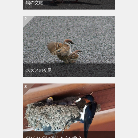
鳩の交尾
スズメの交尾