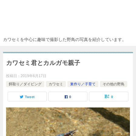
カワセミを中心に趣味で撮影した野鳥の写真を紹介しています。
カワセミ君とカルガモ親子
投稿日：
2019年6月17日
餌取り／ダイビング
カワセミ
巣作り／子育て
その他の野鳥
Tweet
0
0