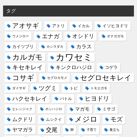
ー
シ
タグ
ョ
アオサギ
アトリ
イソヒヨドリ
イカル
ン
エナガ
オシドリ
ウメジロー
オナガガモ
カラス
カイツブリ
カシラダカ
カワセミ
カルガモ
キセキレイ
キンクロハジロ
コゲラ
コサギ
セグロセキレイ
セグロカモメ
ツグミ
トビ
ダイサギ
トモエガモ
ヒヨドリ
ハクセキレイ
バトル
マガモ
ミサゴ
ヒレンジャク
ホシハジロ
メジロ
モズ
ムクドリ
ムシクイ
ヤマガラ
交尾
卵
子育て
巣立ち