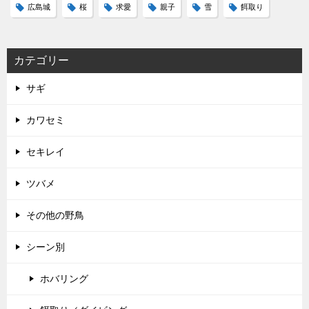
広島城
桜
求愛
親子
雪
餌取り
カテゴリー
サギ
カワセミ
セキレイ
ツバメ
その他の野鳥
シーン別
ホバリング