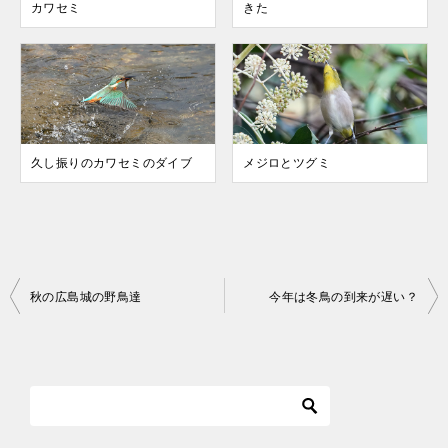
カワセミ
きた
久し振りのカワセミのダイブ
メジロとツグミ
投
秋の広島城の野鳥達
今年は冬鳥の到来が遅い？
稿
ナ
ビ
ゲ