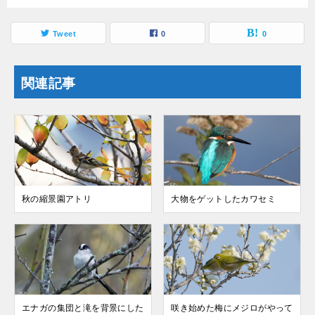
Tweet
0
0
関連記事
秋の縮景園アトリ
大物をゲットしたカワセミ
エナガの集団と滝を背景にした
咲き始めた梅にメジロがやって