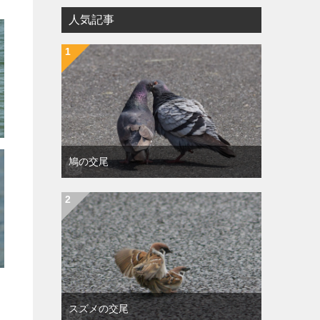
人気記事
鳩の交尾
スズメの交尾