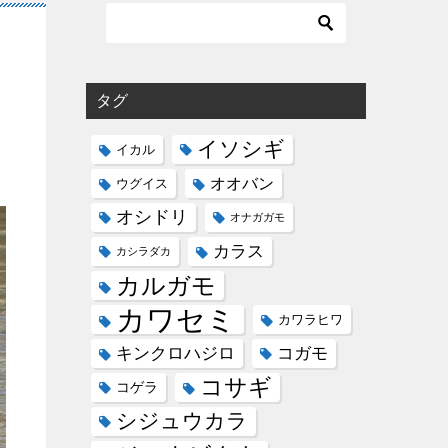
タグ
イソシギ
イカル
オオバン
ウグイス
オシドリ
オナガガモ
カラス
カシラダカ
カルガモ
カワセミ
カワラヒワ
コガモ
キンクロハジロ
コサギ
コゲラ
シジュウカラ