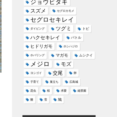
ジョウビタキ
スズメ
セグロカモメ
セグロセキレイ
ツグミ
トビ
ダイビング
ハクセキレイ
バトル
ヒドリガモ
ホシハジロ
マガモ
ムシクイ
ホバリング
メジロ
モズ
交尾
ヨシゴイ
卵
子育て
巣立ち
広島城
昆虫
桜
求愛
縮景園
鳩
雛
雪