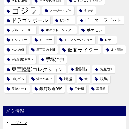
ケロロ軍曹
ゲゲゲの鬼太郎
コインコレクション
ゴジラ
スージー・ズー
タッチ
ドラゴンボール
ピーターラビット
ピングー
ポケモン
ブルース・リー
ポケットモンスター
ミッフィー
ミニカー
モンスターハンター
ロディ
仮面ライダー
七人の侍
三丁目の夕日
坂本龍馬
手塚治虫
宇宙戦艦ヤマト
東宝怪獣コレクション
格闘技
横山光輝
特撮
競馬
消しゴム
涼宮ハルヒ
犬
銀河鉄道999
葛城ミサト
飛行機
黒澤明
メタ情報
ログイン