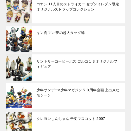
コナン 11人目のストライカー セブンイレブン限定
オリジナルストラップコレクション
キン肉マン 夢の超人タッグ編
サントリーコーヒーボス ゴルゴ１３オリジナルフ
ィギュア
少年サンデー×少年マガジン５０周年企画 上出来な
名シーン
クレヨンしんちゃん 干支マスコット 2007