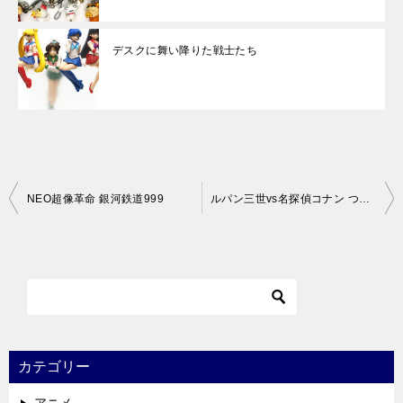
デスクに舞い降りた戦士たち
投
NEO超像革命 銀河鉄道999
ルパン三世vs名探偵コナン つながるフィギュアコレクション
稿
ナ
ビ
ゲ
ー
シ
カテゴリー
ョ
アニメ