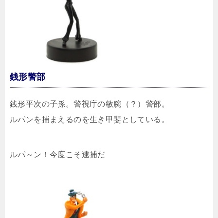
銭形警部
銭形平次の子孫。警視庁の敏腕（？）警部。
ルパンを捕まえるのを生き甲斐としている。
ルパ～ン！今度こそ逮捕だ