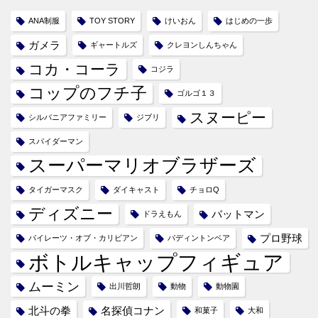
ANA制服
TOY STORY
けいおん
はじめの一歩
ガメラ
ギャートルズ
クレヨンしんちゃん
コカ・コーラ
コジラ
コップのフチ子
ゴルゴ１３
スヌーピー
シルバニアファミリー
ジブリ
スパイダーマン
スーパーマリオブラザーズ
タイガーマスク
ダイキャスト
チョロQ
ディズニー
バットマン
ドラえもん
プロ野球
パイレーツ・オブ・カリビアン
パディントンベア
ボトルキャップフィギュア
ムーミン
出川哲朗
動物
動物園
北斗の拳
名探偵コナン
和菓子
大和