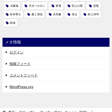
大阪城
天才バカボン
家電
巨人の星
恐竜
松本零士
森と清流
永井豪
笑点
鉄人28号
鉄道
メタ情報
ログイン
投稿フィード
コメントフィード
WordPress.org