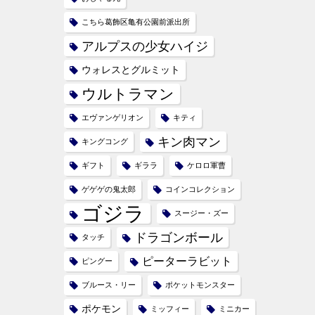
こちら葛飾区亀有公園前派出所
アルプスの少女ハイジ
ウォレスとグルミット
ウルトラマン
エヴァンゲリオン
キティ
キン肉マン
キングコング
ギフト
ギララ
ケロロ軍曹
ゲゲゲの鬼太郎
コインコレクション
ゴジラ
スージー・ズー
ドラゴンボール
タッチ
ピーターラビット
ピングー
ブルース・リー
ポケットモンスター
ポケモン
ミッフィー
ミニカー