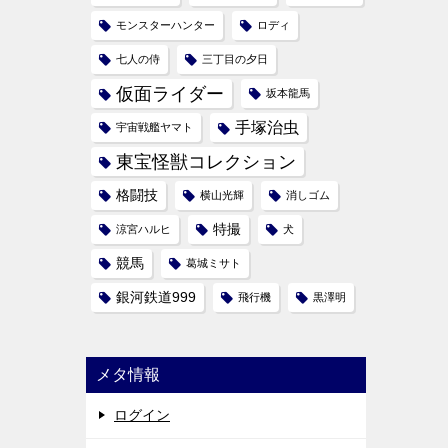
モンスターハンター
ロディ
七人の侍
三丁目の夕日
仮面ライダー
坂本龍馬
手塚治虫
宇宙戦艦ヤマト
東宝怪獣コレクション
格闘技
横山光輝
消しゴム
特撮
涼宮ハルヒ
犬
競馬
葛城ミサト
銀河鉄道999
飛行機
黒澤明
メタ情報
ログイン