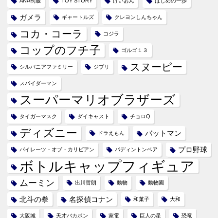
ANA制服
TOY STORY
けいおん
はじめの一歩
ガメラ
ギャートルズ
クレヨンしんちゃん
コカ・コーラ
コジラ
コップのフチ子
ゴルゴ１３
スヌーピー
シルバニアファミリー
ジブリ
スパイダーマン
スーパーマリオブラザーズ
タイガーマスク
ダイキャスト
チョロQ
ディズニー
バットマン
ドラえもん
プロ野球
パイレーツ・オブ・カリビアン
パディントンベア
ボトルキャップフィギュア
ムーミン
出川哲朗
動物
動物園
北斗の拳
名探偵コナン
和菓子
大和
大阪城
天才バカボン
家電
巨人の星
恐竜