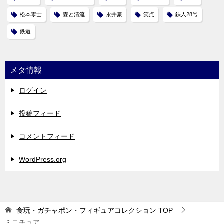
松本零士
森と清流
永井豪
笑点
鉄人28号
鉄道
メタ情報
ログイン
投稿フィード
コメントフィード
WordPress.org
食玩・ガチャポン・フィギュアコレクション
TOP
ミニチュア