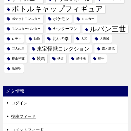
ボトルキャップフィギュア
ポケモン
ポケットモンスター
ミニカー
ルパン三世
ヤッターマン
モンスターハンター
北斗の拳
ロディ
動物
大和
大阪城
東宝怪獣コレクション
巨人の星
森と清流
競馬
横山光輝
鉄道
飛行機
騎手
黒澤明
メタ情報
ログイン
投稿フィード
コメントフィード