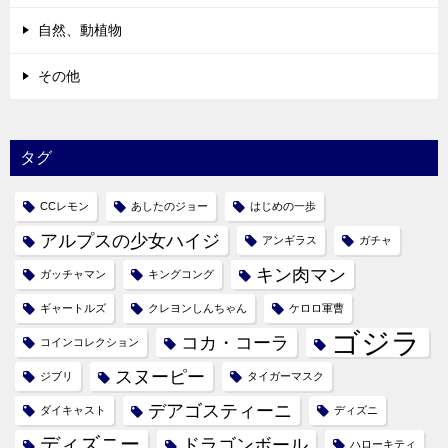
自然、動植物
その他
タグ
CCレモン
あしたのジョー
はじめの一歩
アルプスの少女ハイジ
アンギラス
ガチャ
キン肉マン
ガッチャマン
キングコング
ギャートルズ
クレヨンしんちゃん
ケロロ軍曹
ゴジラ
コカ・コーラ
コインコレクション
スヌーピー
ジブリ
タイガーマスク
デアゴスティーニ
ダイキャスト
ディズニ
ディズニー
ドラゴンボール
ハローキティ