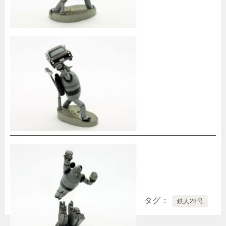
タグ
鉄人28号