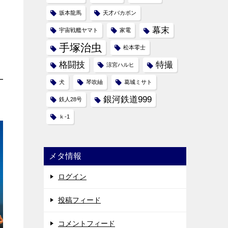
坂本龍馬
天才バカボン
幕末
宇宙戦艦ヤマト
家電
、
手塚治虫
松本零士
格闘技
特撮
涼宮ハルヒ
犬
琴吹紬
葛城ミサト
銀河鉄道999
鉄人28号
ｋ-1
メタ情報
ログイン
投稿フィード
コメントフィード