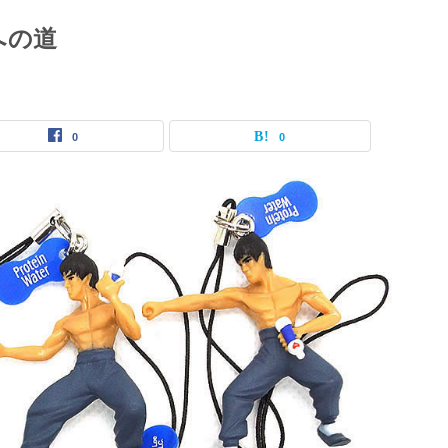
への道
0
0