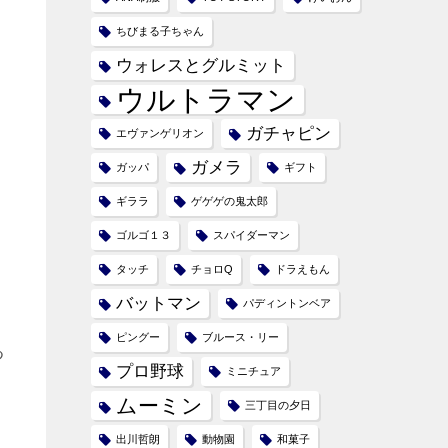
ちびまる子ちゃん
ウォレスとグルミット
ウルトラマン
ガチャピン
エヴァンゲリオン
ガメラ
ガッパ
ギフト
ギララ
ゲゲゲの鬼太郎
ゴルゴ１３
スパイダーマン
タッチ
チョロQ
ドラえもん
バットマン
パディントンベア
ピングー
ブルース・リー
つ
プロ野球
ミニチュア
ムーミン
三丁目の夕日
ロ
出川哲朗
動物園
和菓子