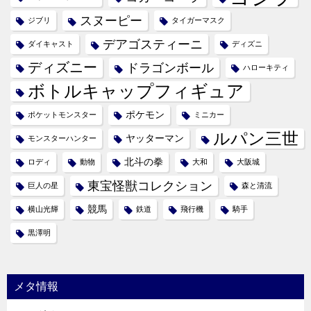
スヌーピー
ジブリ
タイガーマスク
デアゴスティーニ
ダイキャスト
ディズニ
ディズニー
ドラゴンボール
ハローキティ
ボトルキャップフィギュア
ポケモン
ポケットモンスター
ミニカー
ルパン三世
ヤッターマン
モンスターハンター
北斗の拳
ロディ
動物
大和
大阪城
東宝怪獣コレクション
巨人の星
森と清流
競馬
横山光輝
鉄道
飛行機
騎手
黒澤明
メタ情報