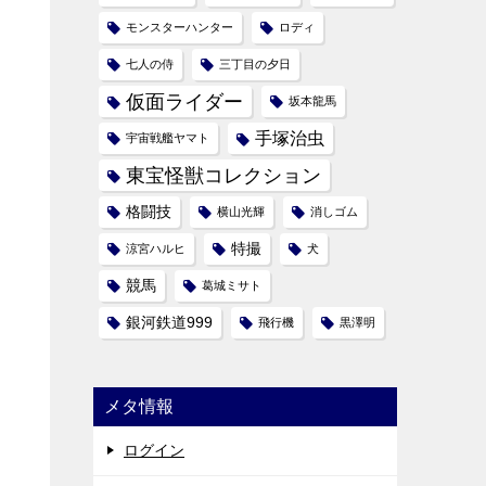
モンスターハンター
ロディ
七人の侍
三丁目の夕日
仮面ライダー
坂本龍馬
手塚治虫
宇宙戦艦ヤマト
東宝怪獣コレクション
格闘技
横山光輝
消しゴム
特撮
涼宮ハルヒ
犬
競馬
葛城ミサト
銀河鉄道999
飛行機
黒澤明
メタ情報
ログイン