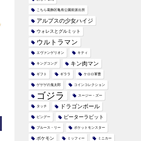
こちら葛飾区亀有公園前派出所
アルプスの少女ハイジ
ウォレスとグルミット
ウルトラマン
エヴァンゲリオン
キティ
キン肉マン
キングコング
ギフト
ギララ
ケロロ軍曹
ゲゲゲの鬼太郎
コインコレクション
ゴジラ
スージー・ズー
ドラゴンボール
タッチ
ピーターラビット
ピングー
ブルース・リー
ポケットモンスター
ポケモン
ミッフィー
ミニカー