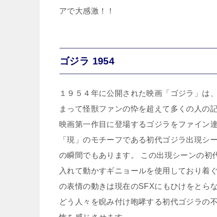
アで大感激！！
ゴジラ 1954
１９５４年に公開された映画「ゴジラ」は
まって怪獣ファンの忰を超えて多くの人の記
映画第一作目に登場するゴジラをファイン達
「現」のモチーフである初代ゴジラ出現シ
の瞬間でもあります。 この出現シーンの初
入れて動かすギニョールを使用しており着
の表情の動きは現在のSFXにもひけをとら
どう人々を睨み付け咆哮する初代ゴジラの