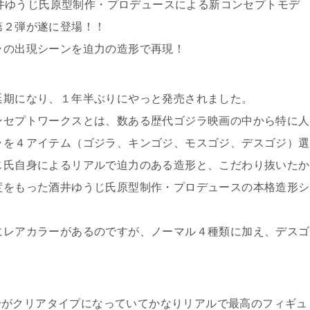
月酒井ゆうじ氏原型制作・プロデュースによる新コンセプトモデ
第２弾が遂に登場！！
ラの出現シーンを迫力の造形で再現！
延期になり、１年半ぶりにやっと発売されました。
ンセプトワークスとは、数ある歴代ゴジラ映画の中から特に人
ラを４アイテム（ゴジラ、キンゴジ、モスゴジ、デスゴジ）選
じ氏自身によるリアルで迫力のある造形と、こだわり抜いたか
度をもった酒井ゆうじ氏原型制作・プロデュースの本格造形シ
にレアカラーがあるのですが、ノーマル４種類に加え、デスゴ
分がクリアタイプになっていてかなりリアルで最高のフィギュ