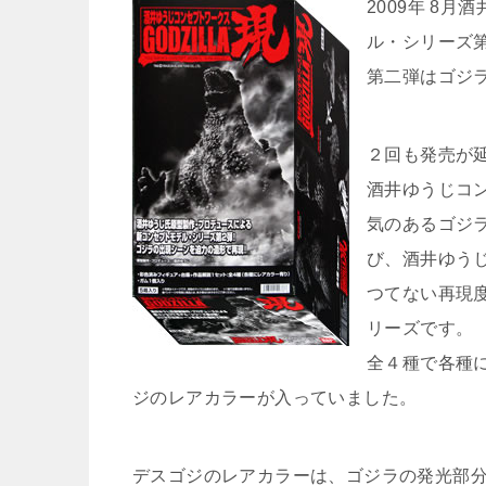
2009年 8
ル・シリーズ
第二弾はゴジ
２回も発売が
酒井ゆうじコ
気のあるゴジ
び、酒井ゆう
つてない再現
リーズです。
全４種で各種
ジのレアカラーが入っていました。
デスゴジのレアカラーは、ゴジラの発光部