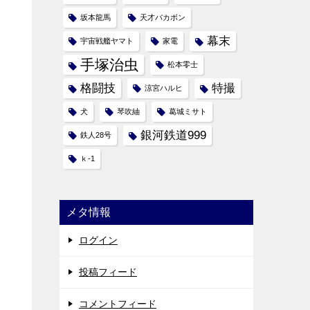
坂本龍馬
天才バカボン
幕末
宇宙戦艦ヤマト
家電
手塚治虫
松本零士
格闘技
特撮
涼宮ハルヒ
犬
琴吹紬
葛城ミサト
銀河鉄道999
鉄人28号
ｋ-1
メタ情報
ログイン
投稿フィード
コメントフィード