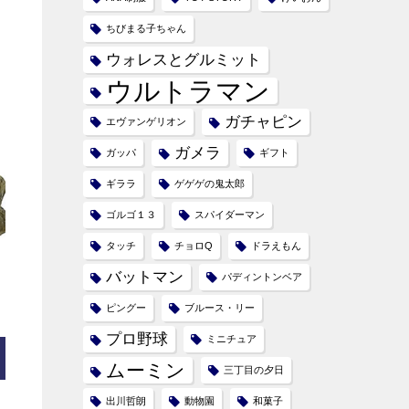
ちびまる子ちゃん
ウォレスとグルミット
ウルトラマン
ガチャピン
エヴァンゲリオン
ガメラ
ガッパ
ギフト
ギララ
ゲゲゲの鬼太郎
ゴルゴ１３
スパイダーマン
タッチ
チョロQ
ドラえもん
バットマン
パディントンベア
ピングー
ブルース・リー
プロ野球
ミニチュア
ムーミン
三丁目の夕日
出川哲朗
動物園
和菓子