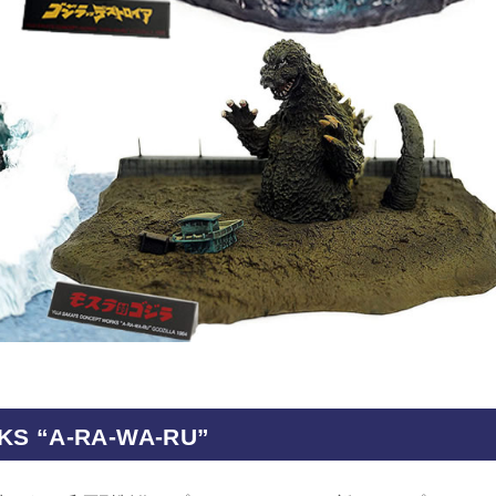
KS “A-RA-WA-RU”