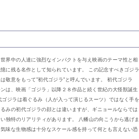
、世界中の人達に強烈なインパクトを与え映画のテーマ性と相
憶に残る名作として知られています。 この記念すべきゴジ
は敬意をもって”初代ゴジラ”と呼んでいます。 初代ゴジラ
ーンは、映画「ゴジラ」以降２８作品と続く世紀の大怪獣誕生
代ゴジラは着ぐるみ（人が入って演じるスーツ）ではなく手
ぐるみの初代ゴジラの顔とは違いますが、ギニョールならでは
ない独特のリアリティがあります。 八幡山の向こうから逃げ
不気味な生物感は十分なスケール感を持って何とも言えない恐