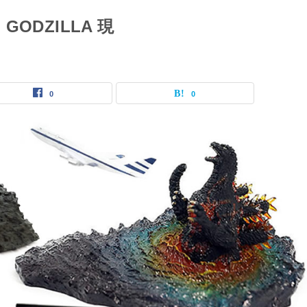
ODZILLA 現
0
0