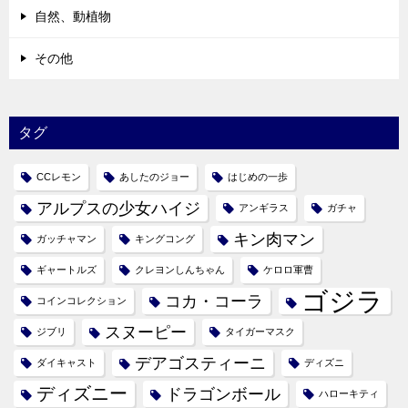
自然、動植物
その他
タグ
CCレモン
あしたのジョー
はじめの一歩
アルプスの少女ハイジ
アンギラス
ガチャ
キン肉マン
ガッチャマン
キングコング
ギャートルズ
クレヨンしんちゃん
ケロロ軍曹
ゴジラ
コカ・コーラ
コインコレクション
スヌーピー
ジブリ
タイガーマスク
デアゴスティーニ
ダイキャスト
ディズニ
ディズニー
ドラゴンボール
ハローキティ