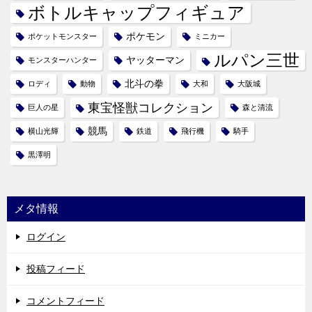
ボトルキャップフィギュア
ポケモン
ポケットモンスター
ミニカー
ルパン三世
ヤッターマン
モンスターハンター
北斗の拳
ロディ
動物
大和
大阪城
東宝怪獣コレクション
巨人の星
森と清流
競馬
横山光輝
鉄道
飛行機
騎手
黒澤明
メタ情報
ログイン
投稿フィード
コメントフィード