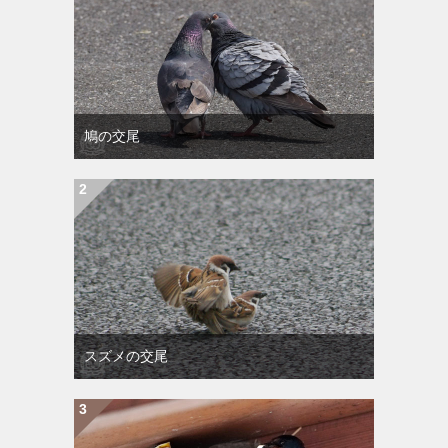
鳩の交尾
スズメの交尾