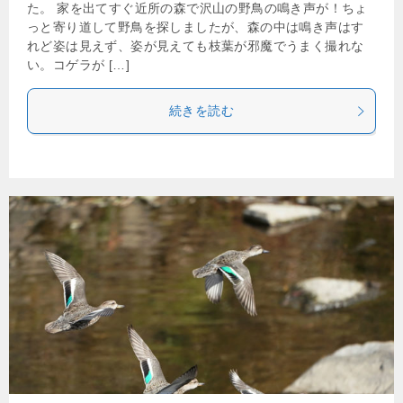
た。 家を出てすぐ近所の森で沢山の野鳥の鳴き声が！ちょ
っと寄り道して野鳥を探しましたが、森の中は鳴き声はす
れど姿は見えず、姿が見えても枝葉が邪魔でうまく撮れな
い。コゲラが […]
続きを読む