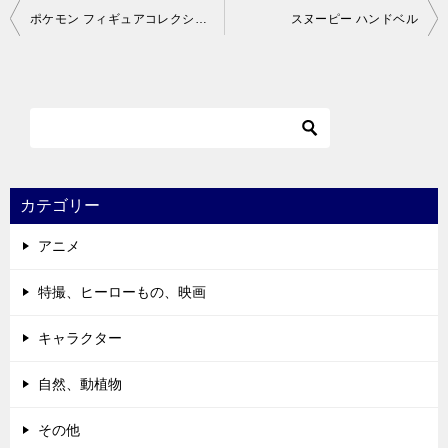
投
ポケモン フィギュアコレクション
スヌーピー ハンドベル
稿
ナ
ビ
ゲ
ー
シ
カテゴリー
ョ
アニメ
ン
特撮、ヒーローもの、映画
キャラクター
自然、動植物
その他