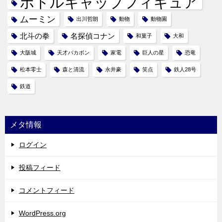
ボトルキャップフィギュア
ムーミン
出川哲朗
動物
動物園
北斗の拳
名探偵コナン
和菓子
大和
大阪城
天才バカボン
家電
巨人の星
恐竜
松本零士
森と清流
永井豪
笑点
鉄人28号
鉄道
メタ情報
ログイン
投稿フィード
コメントフィード
WordPress.org