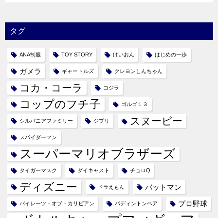
タグ
ANA制服
TOY STORY
けいおん
はじめの一歩
ガメラ
ギャートルズ
クレヨンしんちゃん
コカ・コーラ
コジラ
コップのフチ子
ゴルゴ１３
スヌーピー
シルバニアファミリー
ジブリ
スパイダーマン
スーパーマリオブラザーズ
タイガーマスク
ダイキャスト
チョロQ
ディズニー
バットマン
ドラえもん
プロ野球
パイレーツ・オブ・カリビアン
パディントンベア