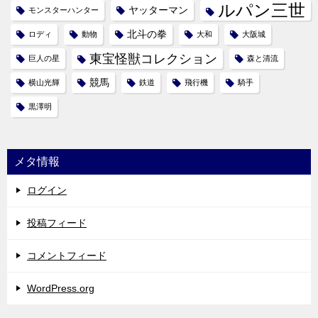
ルパン三世
ヤッターマン
モンスターハンター
北斗の拳
ロディ
動物
大和
大阪城
東宝怪獣コレクション
巨人の星
森と清流
競馬
横山光輝
鉄道
飛行機
騎手
黒澤明
メタ情報
ログイン
投稿フィード
コメントフィード
WordPress.org