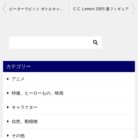
投
ピーターラビット ボトルキャップコレクション
C.C. Lemon 2005 夏フィギュア
稿
ナ
ビ
ゲ
ー
シ
カテゴリー
ョ
アニメ
ン
特撮、ヒーローもの、映画
キャラクター
自然、動植物
その他