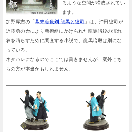
るような空間が構成されてい
ます。
加野厚志の「
幕末暗殺剣 龍馬と総司
」は、沖田総司が
近藤勇の命により新撰組にかけられた龍馬暗殺の濡れ
衣を晴らすために調査する小説で、龍馬暗殺は別にな
っている。
ネタバレになるのでここでは書きませんが、案外こち
らの方が本当かもしれません。