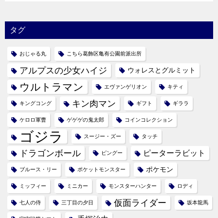
タグ
おじゃる丸
こちら葛飾区亀有公園前派出所
アルプスの少女ハイジ
ウォレスとグルミット
ウルトラマン
エヴァンゲリオン
キティ
キン肉マン
キングコング
ギフト
ギララ
ケロロ軍曹
ゲゲゲの鬼太郎
コインコレクション
ゴジラ
スージー・ズー
タッチ
ドラゴンボール
ピーターラビット
ピングー
ポケモン
ブルース・リー
ポケットモンスター
ミッフィー
ミニカー
モンスターハンター
ロディ
仮面ライダー
七人の侍
三丁目の夕日
坂本龍馬