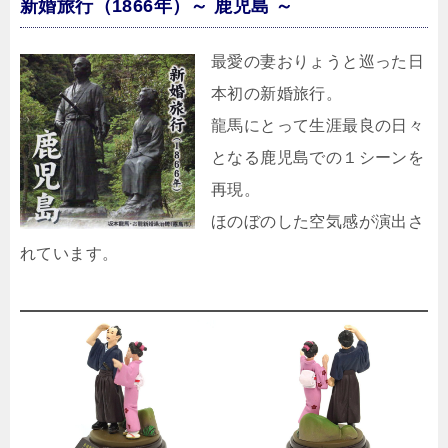
新婚旅行（1866年）～ 鹿児島 ～
最愛の妻おりょうと巡った日
本初の新婚旅行。
龍馬にとって生涯最良の日々
となる鹿児島での１シーンを
再現。
ほのぼのした空気感が演出さ
れています。