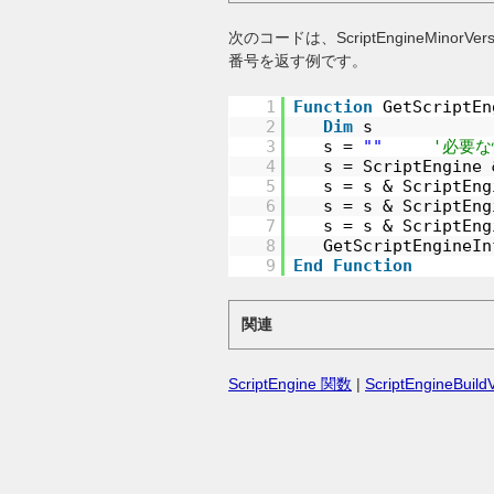
次のコードは、ScriptEngineMin
番号を返す例です。
1
Function
GetScriptEn
2
Dim
s
3
s =
""
'必要
4
s = ScriptEngine
5
s = s & ScriptEn
6
s = s & ScriptEn
7
s = s & ScriptEng
8
GetScriptEngine
9
End
Function
関連
ScriptEngine 関数
|
ScriptEngineBuil