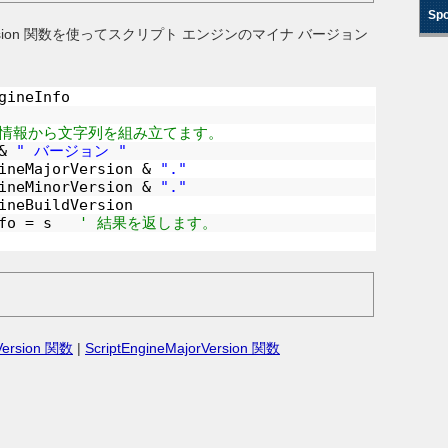
Spo
orVersion 関数を使ってスクリプト エンジンのマイナ バージョン
gineInfo
な情報から文字列を組み立てます。
 &
" バージョン "
gineMajorVersion &
"."
gineMinorVersion &
"."
ineBuildVersion
Info = s
' 結果を返します。
dVersion 関数
|
ScriptEngineMajorVersion 関数