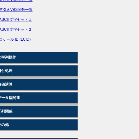
逆引きVBS関数一覧
ASCII 文字セット１
ASCII 文字セット２
ロケール ID (LCID)
文字列操作
日付処理
数値演算
データ型関連
配列関係
その他