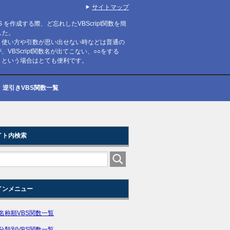
サイトマップ
 DTS を作成する際、ど忘れしたVBScript関数を簡
した。
いて、使い方や引数が思い出せない時などは普通の
が、VBScript関数名が出てこない、○○をする
け？、という場合はとても便利です。
逆引きVBS関数一覧
イト内検索
インメニュー
名称順VBS関数一覧
分類別VBS関数一覧