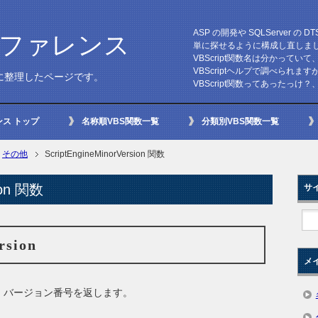
ASP の開発や SQLServer の
数リファレンス
単に探せるように構成し直しま
VBScript関数名は分かって
VBScriptヘルプで調べられます
うに整理したページです。
VBScript関数ってあったっ
ンス トップ
名称順VBS関数一覧
分類別VBS関数一覧
その他
ScriptEngineMinorVersion 関数
sion 関数
サ
rsion
メ
 バージョン番号を返します。